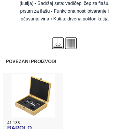
(kutija) • Sadržaj seta: vadičep, čep za flašu,
prsten za flašu • Funkcionalnost: otvaranje i
očuvanje vina • Kutija: drvena poklon kutija
POVEZANI PROIZVODI
41.138
BAROLO