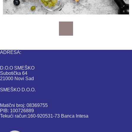
ADRESA:
D.O.O SMEŠKO
Subotička 64
21000 Novi Sad
SMEŠKO D.O.O.
Matični broj: 08369755
PIB: 100726889
Tekući račun:160-920531-73 Banca Intesa