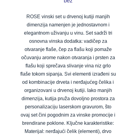
bež
ROSE vinski set u drvenoj kutiji manjih
dimenzija namenjen je jednostavnom i
elegantnom uživanju u vinu. Set sadrži tri
osnovna vinska dodatka: vadičep za
otvaranje flaše, čep za flašu koji pomaže
očuvanju arome nakon otvaranja i prsten za
flašu koji sprečava slivanje vina niz grlo
flaše tokom sipanja. Svi elementi izrađeni su
od kombinacije drveta i nerđajućeg čelika i
organizovani u drvenoj kutiji. Iako manjih
dimenzija, kutija pruža dovoljno prostora za
personalizaciju laserskom gravurom, što
ovaj set čini pogodnim za vinske promocije i
brendirane poklone. Ključne karakteristike:
Materijal: nerđajući čelik (elementi), drvo