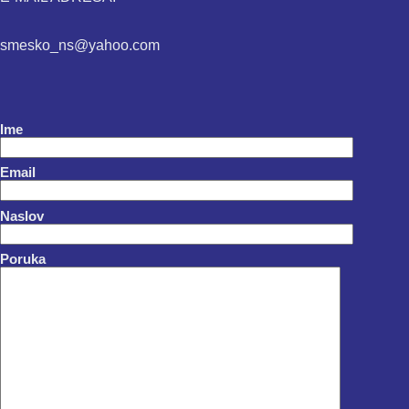
smesko_ns@yahoo.com
Ime
Email
Naslov
Poruka