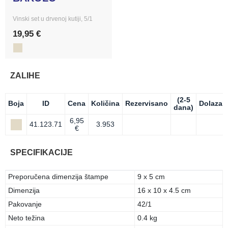
Vinski set u drvenoj kutiji, 5/1
19,95 €
ZALIHE
(2-5
Boja
ID
Cena
Količina
Rezervisano
Dolazak
dana)
6,95
41.123.71
3.953
€
SPECIFIKACIJE
Preporučena dimenzija štampe
9 x 5 cm
Dimenzija
16 x 10 x 4.5 cm
Pakovanje
42/1
Neto težina
0.4 kg