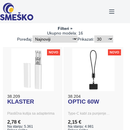
Skip
to
content
Filteri
Ukupno modela: 16
Poređaj:
Prikazati:
NOVO
NOVO
38.209
38.204
KLASTER
OPTIC 60W
Plastična kutija sa adapterima
Type-C kabl za punjenje…
2,78 €
2,15 €
Na stanju: 5.361
Na stanju: 4.981