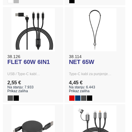
38.126
38.114
FLET 60W 6IN1
NET 65W
USB / Type-C kabl…
Type-C kabl za punjenje…
2,55 €
4,45 €
Na stanju: 7.933
Na stanju: 6.443
Prikaz zaliha
Prikaz zaliha