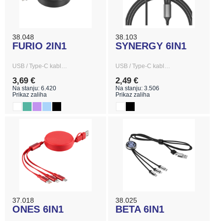
38.048
38.103
FURIO 2IN1
SYNERGY 6IN1
USB / Type-C kabl…
USB / Type-C kabl…
3,69 €
2,49 €
Na stanju: 6.420
Na stanju: 3.506
Prikaz zaliha
Prikaz zaliha
37.018
38.025
ONES 6IN1
BETA 6IN1