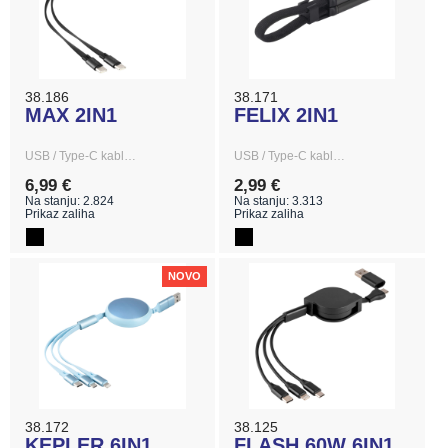
38.186
38.171
MAX 2IN1
FELIX 2IN1
USB / Type-C kabl…
USB / Type-C kabl…
6,99 €
2,99 €
Na stanju: 2.824
Na stanju: 3.313
Prikaz zaliha
Prikaz zaliha
NOVO
38.172
38.125
KEPLER 6IN1
FLASH 60W 6IN1