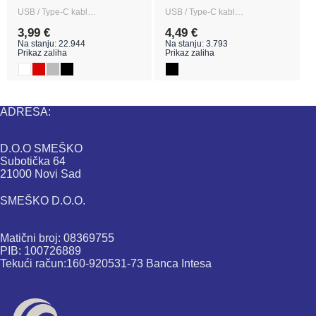
USB / Type-C kabl…
USB / Type-C kabl…
3,99 €
4,49 €
Na stanju: 22.944
Na stanju: 3.793
Prikaz zaliha
Prikaz zaliha
ADRESA:
D.O.O SMEŠKO
Subotička 64
21000 Novi Sad
SMEŠKO D.O.O.
Matični broj: 08369755
PIB: 100726889
Tekući račun:160-920531-73 Banca Intesa