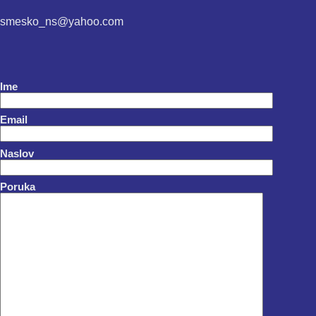
smesko_ns@yahoo.com
Ime
Email
Naslov
Poruka