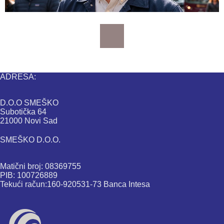
ADRESA:
D.O.O SMEŠKO
Subotička 64
21000 Novi Sad
SMEŠKO D.O.O.
Matični broj: 08369755
PIB: 100726889
Tekući račun:160-920531-73 Banca Intesa