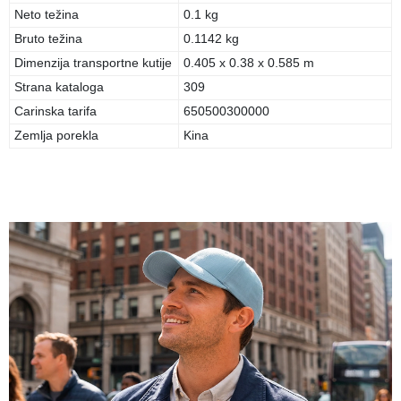
Neto težina
0.1 kg
Bruto težina
0.1142 kg
Dimenzija transportne kutije
0.405 x 0.38 x 0.585 m
Strana kataloga
309
Carinska tarifa
650500300000
Zemlja porekla
Kina