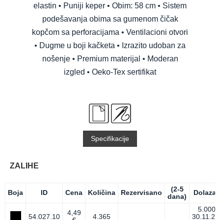
elastin • Puniji keper • Obim: 58 cm • Sistem
podešavanja obima sa gumenom čičak
kopčom sa perforacijama • Ventilacioni otvori
• Dugme u boji kačketa • Izrazito udoban za
nošenje • Premium materijal • Moderan
izgled • Oeko-Tex sertifikat
Specifikacije
ZALIHE
(2-5
Boja
ID
Cena
Količina
Rezervisano
Dolazak
dana)
5.000
4,49
54.027.10
4.365
30.11.26