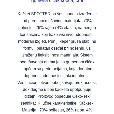
gumena čičak kopča, crni
Kačket SPOTTER sa šest panela izrađen je
od premium mešavine materijala: 70%
poliester, 26% rajon i 4% elastin, namenjen
korisnicima koji traže viši nivo udobnosti i
moderan izgled. Puniji keper pruža stabilnu
formu i prijatan osećaj pri nošenju, uz
izraženu fleksibilnost materijala. Sistem
podešavanja obima je sa gumenom čičak
kopčom sa perforacijama, koja dodatno
doprinosi udobnosti i funkcionalnosti.
Ventilacioni otvori poboljšavaju prozračnost,
dok dugme u boji kačketa upotpunjuje
dizajn. Proizvod poseduje Oeko-Tex
sertifikat. Ključne karakteristike: Kačket •
Materijal: 70% poliester, 26% rajon, 4%