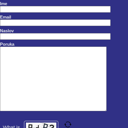
Ime
Email
Naslov
Poruka
What is