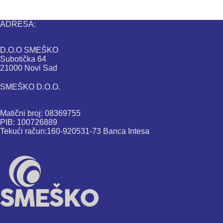
ADRESA:
D.O.O SMEŠKO
Subotička 64
21000 Novi Sad
SMEŠKO D.O.O.
Matični broj: 08369755
PIB: 100726889
Tekući račun:160-920531-73 Banca Intesa