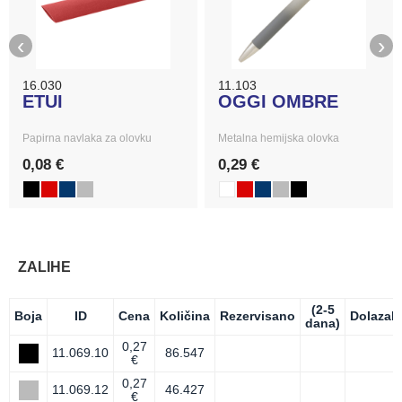
‹
›
16.030
11.103
ETUI
OGGI OMBRE
Papirna navlaka za olovku
Metalna hemijska olovka
0,08 €
0,29 €
ZALIHE
(2-5
Boja
ID
Cena
Količina
Rezervisano
Dolazak
dana)
0,27
11.069.10
86.547
€
0,27
11.069.12
46.427
€