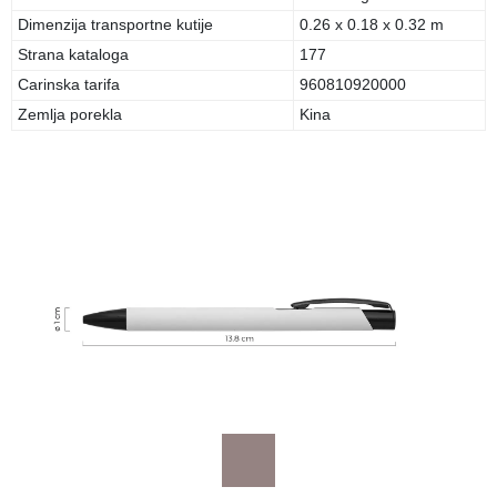
Dimenzija transportne kutije
0.26 x 0.18 x 0.32 m
Strana kataloga
177
Carinska tarifa
960810920000
Zemlja porekla
Kina