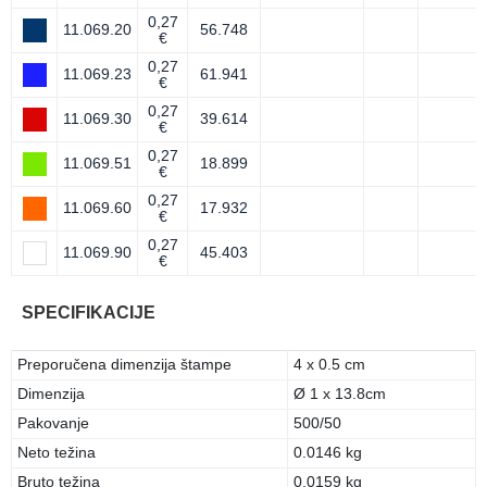
0,27
11.069.20
56.748
€
0,27
11.069.23
61.941
€
0,27
11.069.30
39.614
€
0,27
11.069.51
18.899
€
0,27
11.069.60
17.932
€
0,27
11.069.90
45.403
€
SPECIFIKACIJE
Preporučena dimenzija štampe
4 x 0.5 cm
Dimenzija
Ø 1 x 13.8cm
Pakovanje
500/50
Neto težina
0.0146 kg
Bruto težina
0.0159 kg