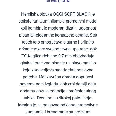
olovka, crna
Hemijska olovka OGGI SOFT BLACK je
sofisticiran aluminijumski promotivni model
koji kombinuje moderan dizajn, udobnost
pisanja i elegantne kontrastne detalje. Soft
touch telo omogućava sigurno i prijatno
držanje tokom svakodnevne upotrebe, dok
TC kuglica debljine 0,7 mm obezbeđuje
glatko i precizno pisanje uz plavo mastilo
koje zadovoljava standardne poslovne
potrebe. Mat završna obrada doprinosi
savremenom izgledu, dok crni detalji daju
dodatnu dozu elegancije i profesionalnog
utiska. Dostupna u širokoj paleti boja,
idealna je za poslovne poklone, promotivne
kampanje i brendiranje sa premium