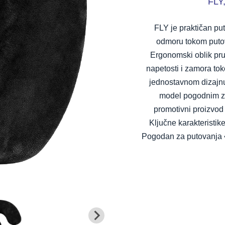
FLY,
FLY je praktičan p
odmoru tokom puto
Ergonomski oblik pru
napetosti i zamora tok
jednostavnom dizajnu,
model pogodnim za
promotivni proizvod
Ključne karakteristik
Pogodan za putovanja 