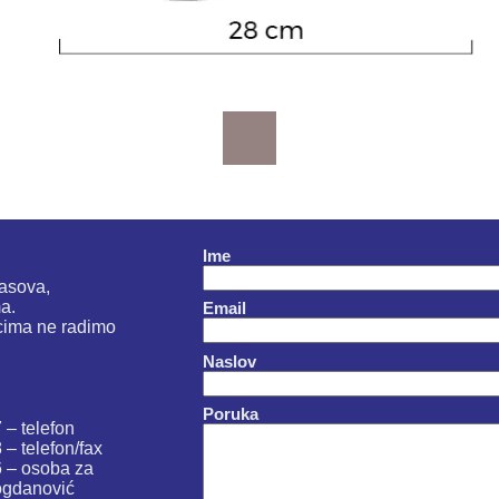
Ime
časova,
a.
Email
cima ne radimo
Naslov
Poruka
 – telefon
– telefon/fax
 – osoba za
Bogdanović