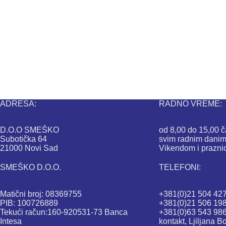
ADRESA:
RADNO VREME:
D.O.O SMEŠKO
od 8,00 do 15,00 
Subotička 64
svim radnim danim
21000 Novi Sad
Vikendom i prazni
SMEŠKO D.O.O.
TELEFONI:
Matični broj: 08369755
+381(0)21 504 427
PIB: 100726889
+381(0)21 506 198 
Tekući račun:160-920531-73 Banca
+381(0)63 543 986
Intesa
kontakt, Ljiljana 