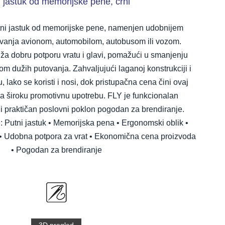
 jastuk od memorijske pene, crni
utni jastuk od memorijske pene, namenjen udobnijem
vanja avionom, automobilom, autobusom ili vozom.
ža dobru potporu vratu i glavi, pomažući u smanjenju
om dužih putovanja. Zahvaljujući laganoj konstrukciji i
 lako se koristi i nosi, dok pristupačna cena čini ovaj
 široku promotivnu upotrebu. FLY je funkcionalan
 i praktičan poslovni poklon pogodan za brendiranje.
e: Putni jastuk • Memorijska pena • Ergonomski oblik •
• Udobna potpora za vrat • Ekonomična cena proizvoda
• Pogodan za brendiranje