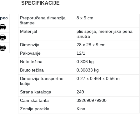
SPECIFIKACIJE
pec
Preporučena dimenzija
8 x 5 cm
štampe
Materijal
pliš spolja, memorijska pena
iznutra
Dimenzija
28 x 28 x 9 cm
Pakovanje
12/1
Neto težina
0.306 kg
Bruto težina
0.30833 kg
Dimenzija transportne
0.27 x 0.464 x 0.56 m
kutije
Strana kataloga
249
Carinska tarifa
392690979900
Zemlja porekla
Kina