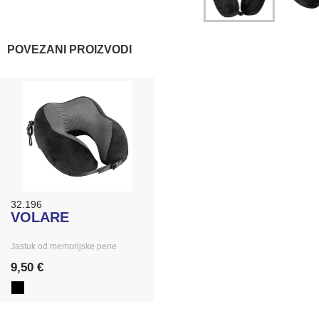
POVEZANI PROIZVODI
32.196
VOLARE
Jastuk od memorijske pene
9,50 €