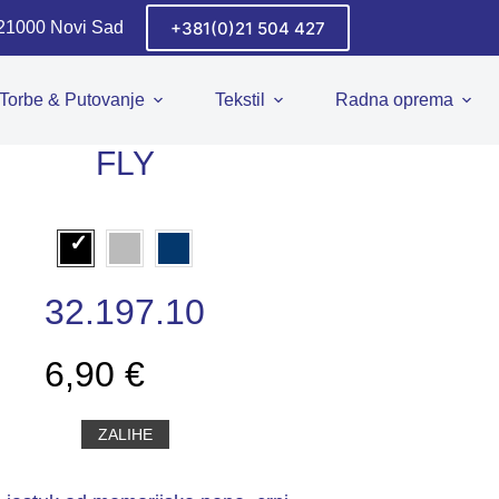
+381(0)21 504 427
 21000 Novi Sad
Torbe & Putovanje
Tekstil
Radna oprema
FLY
32.197.10
6,90 €
ZALIHE