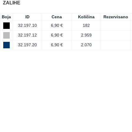
ZALIHE
Boja
ID
Cena
Količina
Rezervisano
32.197.10
6,90 €
182
32.197.12
6,90 €
2.959
32.197.20
6,90 €
2.070