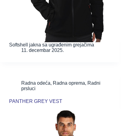
Softshell jakna sa ugrađenim grejačima
11. decembar 2025.
Radna odeća
,
Radna oprema
,
Radni
prsluci
PANTHER GREY VEST