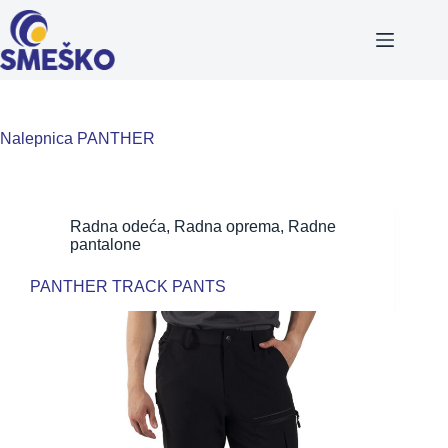
Skip
to
content
Nalepnica
PANTHER
Radna odeća
,
Radna oprema
,
Radne
pantalone
PANTHER TRACK PANTS