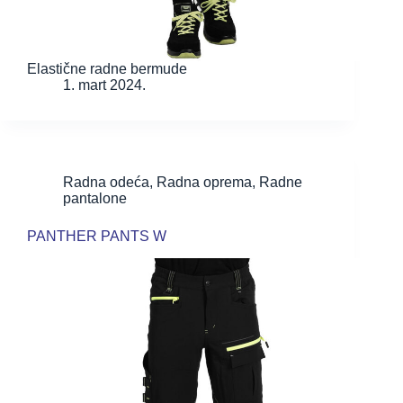
Elastične radne bermude
1. mart 2024.
Radna odeća
,
Radna oprema
,
Radne
pantalone
PANTHER PANTS W