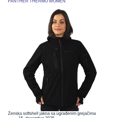
PANTHER THERMO WOMEN
Ženska softshell jakna sa ugrađenim grejačima