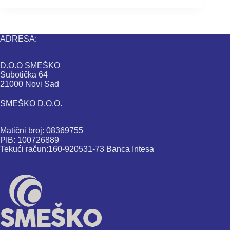
ADRESA:
D.O.O SMEŠKO
Subotička 64
21000 Novi Sad
SMEŠKO D.O.O.
Matični broj: 08369755
PIB: 100726889
Tekući račun:160-920531-73 Banca Intesa