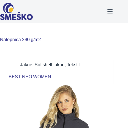
Skip
to
content
Nalepnica
280 g/m2
Jakne
,
Softshell jakne
,
Tekstil
BEST NEO WOMEN