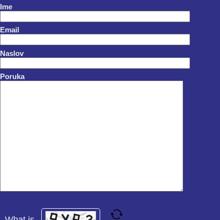
Ime
Email
Naslov
Poruka
What is