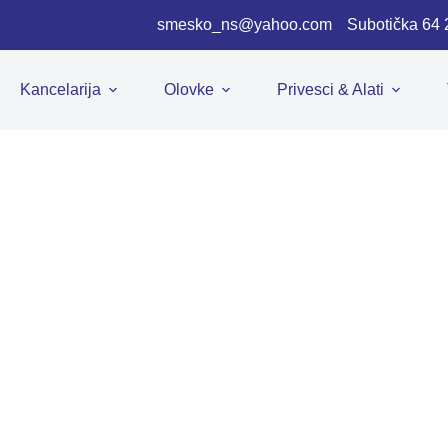
smesko_ns@yahoo.com
Subotička 64
Kancelarija
Olovke
Privesci & Alati