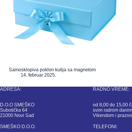
Samosklopiva poklon kutija sa magnetom
14. februar 2025.
ADRESA:
RADNO VREME:
D.O.O SMEŠKO
od 8,00 do 15,00 
Subotička 64
svim radnim danim
21000 Novi Sad
Vikendom i prazni
SMEŠKO D.O.O.
TELEFONI: