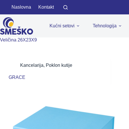
Skip
Naslovna
Kontakt
to
content
Kućni setovi
Tehnologija
Veličina
26X23X9
Kancelarija
,
Poklon kutije
GRACE