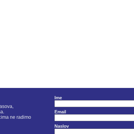
Ime
časova,
a.
Email
cima ne radimo
Naslov