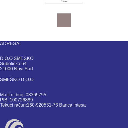
ADRESA:
D.O.O SMEŠKO
Subotička 64
21000 Novi Sad
SMEŠKO D.O.O.
Matični broj: 08369755
PIB: 100726889
Tekući račun:160-920531-73 Banca Intesa