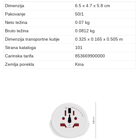
Dimenzija
6.5 x 4.7 x 5.8 cm
Pakovanje
50/1
Neto težina
0.07 kg
Bruto težina
0.0812 kg
Dimenzija transportne kutije
0.325 x 0.165 x 0.505 m
Strana kataloga
101
Carinska tarifa
853669900000
Zemlja porekla
Kina