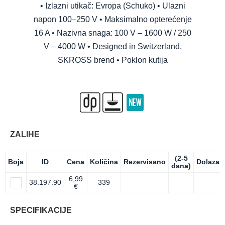
• Izlazni utikač: Evropa (Schuko) • Ulazni
napon 100–250 V • Maksimalno opterećenje
16 A • Nazivna snaga: 100 V – 1600 W / 250
V – 4000 W • Designed in Switzerland,
SKROSS brend • Poklon kutija
ZALIHE
(2-5
Boja
ID
Cena
Količina
Rezervisano
Dolazak
dana)
6,99
38.197.90
339
€
SPECIFIKACIJE