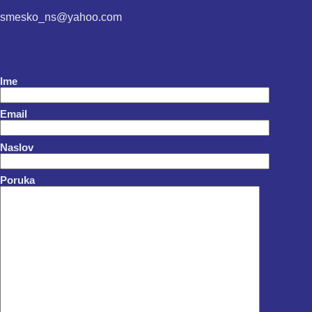
smesko_ns@yahoo.com
Ime
Email
Naslov
Poruka