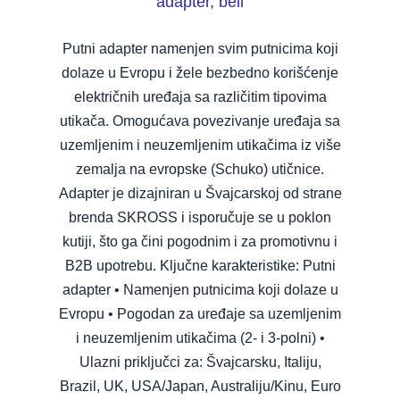
adapter, beli
Putni adapter namenjen svim putnicima koji
dolaze u Evropu i žele bezbedno korišćenje
električnih uređaja sa različitim tipovima
utikača. Omogućava povezivanje uređaja sa
uzemljenim i neuzemljenim utikačima iz više
zemalja na evropske (Schuko) utičnice.
Adapter je dizajniran u Švajcarskoj od strane
brenda SKROSS i isporučuje se u poklon
kutiji, što ga čini pogodnim i za promotivnu i
B2B upotrebu. Ključne karakteristike: Putni
adapter • Namenjen putnicima koji dolaze u
Evropu • Pogodan za uređaje sa uzemljenim
i neuzemljenim utikačima (2- i 3-polni) •
Ulazni priključci za: Švajcarsku, Italiju,
Brazil, UK, USA/Japan, Australiju/Kinu, Euro