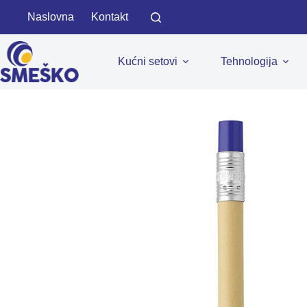
Skip
Naslovna
Kontakt
to
content
Kućni setovi
Tehnologija