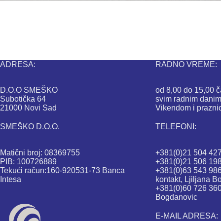
ADRESA:
RADNO VREME:
D.O.O SMEŠKO
od 8,00 do 15,00 
Subotička 64
svim radnim danim
21000 Novi Sad
Vikendom i prazni
SMEŠKO D.O.O.
TELEFONI:
Matični broj: 08369755
+381(0)21 504 427
PIB: 100726889
+381(0)21 506 198 
Tekući račun:160-920531-73 Banca
+381(0)63 543 986
Intesa
kontakt, Ljiljana 
+381(0)60 726 360
Bogdanovic
E-MAIL ADRESA: