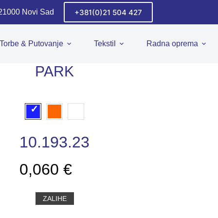
+381(0)21 504 427
 21000 Novi Sad
Torbe & Putovanje
Tekstil
Radna oprema
PARK
10.193.23
0,060 €
ZALIHE