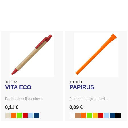
10.174
10.109
VITA ECO
PAPIRUS
Papirna hemijska olovka
Papirna hemijska olovka
0,11 €
0,09 €