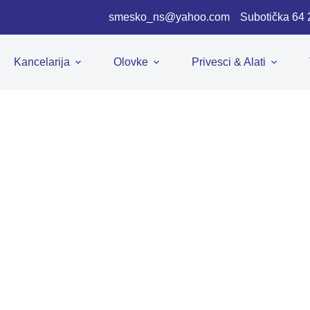
smesko_ns@yahoo.com
Subotička 64
Kancelarija
Olovke
Privesci & Alati