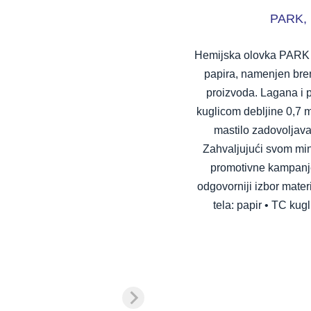
PARK, p
Hemijska olovka PARK j
papira, namenjen brend
proizvoda. Lagana i 
kuglicom debljine 0,7 
mastilo zadovoljava
Zahvaljujući svom min
promotivne kampanj
odgovorniji izbor materi
tela: papir • TC kug