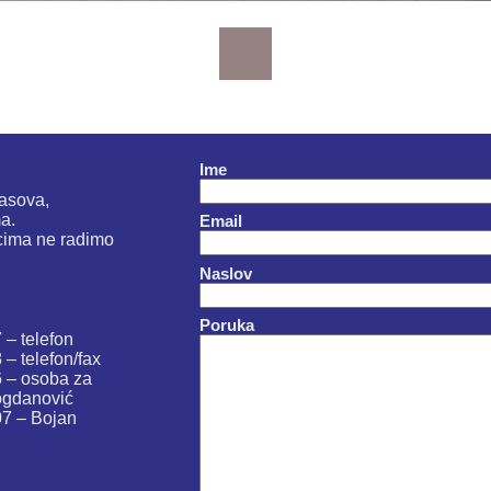
Ime
časova,
a.
Email
cima ne radimo
Naslov
Poruka
 – telefon
– telefon/fax
 – osoba za
Bogdanović
7 – Bojan