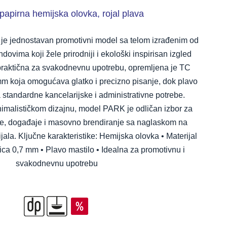
apirna hemijska olovka, rojal plava
e jednostavan promotivni model sa telom izrađenim od
ovima koji žele prirodniji i ekološki inspirisan izgled
praktična za svakodnevnu upotrebu, opremljena je TC
mm koja omogućava glatko i precizno pisanje, dok plavo
 standardne kancelarijske i administrativne potrebe.
imalističkom dizajnu, model PARK je odličan izbor za
e, događaje i masovno brendiranje sa naglaskom na
jala. Ključne karakteristike: Hemijska olovka • Materijal
lica 0,7 mm • Plavo mastilo • Idealna za promotivnu i
svakodnevnu upotrebu