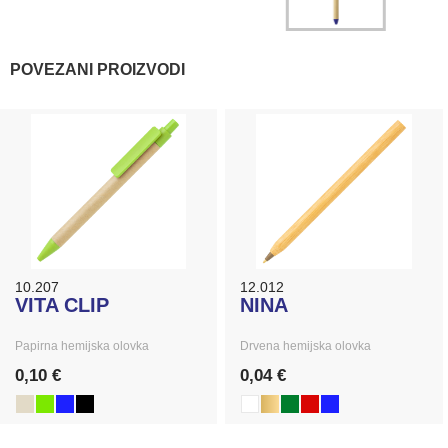
POVEZANI PROIZVODI
10.207
12.012
VITA CLIP
NINA
Papirna hemijska olovka
Drvena hemijska olovka
0,10 €
0,04 €