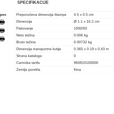
SPECIFIKACIJE
pec
Preporučena dimenzija štampe
4.5 x 0.5 cm
Dimenzija
Ø 1.1 x 16.2 cm
Pakovanje
1000/50
Neto težina
0.006 kg
Bruto težina
0.00732 kg
Dimenzija transportne kutije
0.365 x 0.19 x 0.43 m
Strana kataloga
0
Carinska tarifa
960810100000
Zemlja porekla
Kina