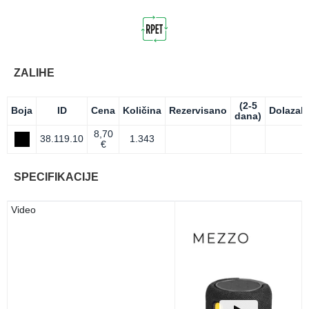
ZALIHE
(2-5
Boja
ID
Cena
Količina
Rezervisano
Dolazak
dana)
8,70
38.119.10
1.343
€
SPECIFIKACIJE
Video