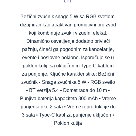
crni
Bežični zvučnik snage 5 W sa RGB svetlom,
dizajniran kao atraktivan promotivni proizvod
koji kombinuje zvuk i vizuelni efekat.
Dinamično osvetljenje dodatno privlači
pažnju, čineći ga pogodnim za kancelarije,
evente i poslovne poklone. Isporučuje se u
poklon kutiji sa uključenim Type-C kablom
za punjenje. Ključne karakteristike: Bežični
zvučnik • Snaga zvučnika 5 W • RGB svetlo
• BT verzija 5.4 • Domet rada do 10 m •
Punjiva baterija kapaciteta 800 mAh • Vreme
punjenja oko 2 sata • Vreme reprodukcije do
3 sata • Type-C kabl za punjenje uključen •
Poklon kutija