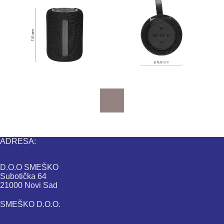
ADRESA:
D.O.O SMEŠKO
Subotička 64
21000 Novi Sad
SMEŠKO D.O.O.