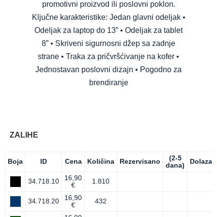
promotivni proizvod ili poslovni poklon.
Ključne karakteristike: Jedan glavni odeljak •
Odeljak za laptop do 13” • Odeljak za tablet
8” • Skriveni sigurnosni džep sa zadnje
strane • Traka za pričvršćivanje na kofer •
Jednostavan poslovni dizajn • Pogodno za
brendiranje
ZALIHE
(2-5
Boja
ID
Cena
Količina
Rezervisano
Dolazak
dana)
16,90
34.718.10
1.810
€
16,90
34.718.20
432
€