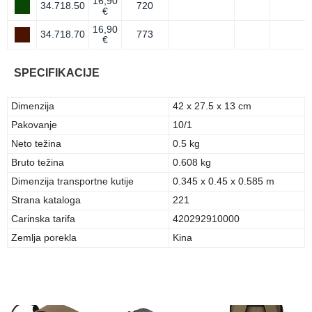
16,90
34.718.50
720
€
16,90
34.718.70
773
€
SPECIFIKACIJE
Dimenzija
42 x 27.5 x 13 cm
Pakovanje
10/1
Neto težina
0.5 kg
Bruto težina
0.608 kg
Dimenzija transportne kutije
0.345 x 0.45 x 0.585 m
Strana kataloga
221
Carinska tarifa
420292910000
Zemlja porekla
Kina