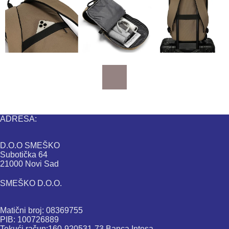
ADRESA:
D.O.O SMEŠKO
Subotička 64
21000 Novi Sad
SMEŠKO D.O.O.
Matični broj: 08369755
PIB: 100726889
Tekući račun:160-920531-73 Banca Intesa