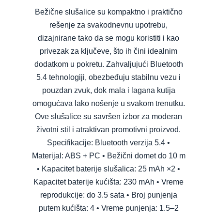
Bežične slušalice su kompaktno i praktično
rešenje za svakodnevnu upotrebu,
dizajnirane tako da se mogu koristiti i kao
privezak za ključeve, što ih čini idealnim
dodatkom u pokretu. Zahvaljujući Bluetooth
5.4 tehnologiji, obezbeđuju stabilnu vezu i
pouzdan zvuk, dok mala i lagana kutija
omogućava lako nošenje u svakom trenutku.
Ove slušalice su savršen izbor za moderan
životni stil i atraktivan promotivni proizvod.
Specifikacije: Bluetooth verzija 5.4 •
Materijal: ABS + PC • Bežični domet do 10 m
• Kapacitet baterije slušalica: 25 mAh ×2 •
Kapacitet baterije kućišta: 230 mAh • Vreme
reprodukcije: do 3.5 sata • Broj punjenja
putem kućišta: 4 • Vreme punjenja: 1.5–2