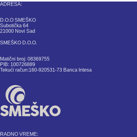
ADRESA:
D.O.O SMEŠKO
Subotička 64
21000 Novi Sad
SMEŠKO D.O.O.
Matični broj: 08369755
PIB: 100726889
Tekući račun:160-920531-73 Banca Intesa
RADNO VREME: