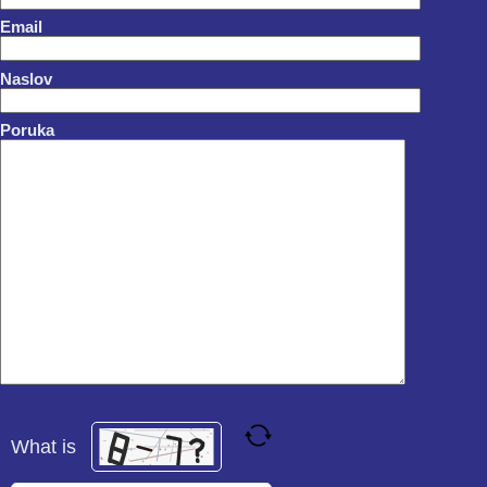
Email
Naslov
Poruka
What is
Solve