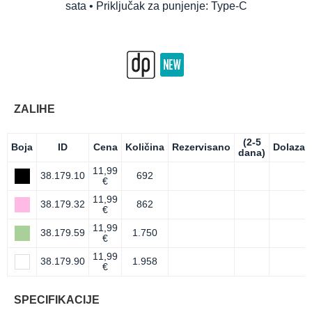
sata • Priključak za punjenje: Type-C
ZALIHE
(2-5
Boja
ID
Cena
Količina
Rezervisano
Dolazak
dana)
11,99
38.179.10
692
€
11,99
38.179.32
862
€
11,99
38.179.59
1.750
€
11,99
38.179.90
1.958
€
SPECIFIKACIJE