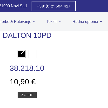
+381(0)21 504 427
 21000 Novi Sad
Torbe & Putovanje
Tekstil
Radna oprema
DALTON 10PD
38.218.10
10,90 €
ZALIHE