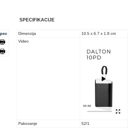
SPECIFIKACIJE
pec
Dimenzija
10.5 x 6.7 x 1.8 cm
Video
Pakovanje
52/1