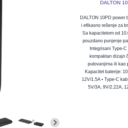
DALTON 10P
DALTON 10PD power ban
i efikasno rešenje za 
Sa kapacitetom od 10
pouzdano punjenje pame
Integrisani Type-C
kompaktan dizajn č
putovanjima ili kao 
Kapacitet baterije: 
12V/1.5A • Type-C kabl
5V/3A, 9V/2.22A, 12