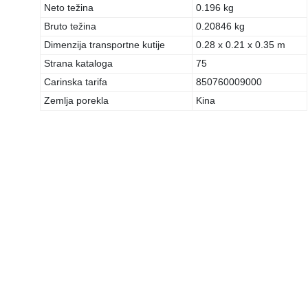
Neto težina
0.196 kg
Bruto težina
0.20846 kg
Dimenzija transportne kutije
0.28 x 0.21 x 0.35 m
Strana kataloga
75
Carinska tarifa
850760009000
Zemlja porekla
Kina