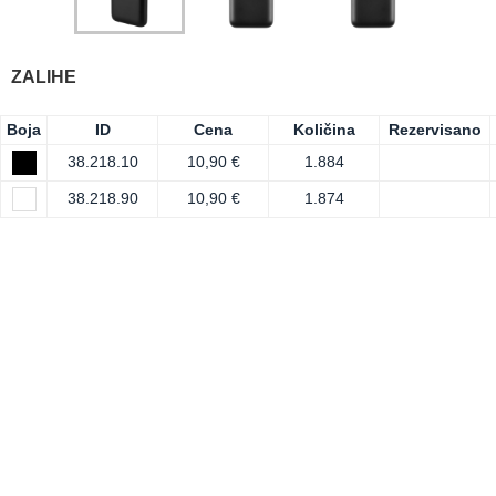
ZALIHE
Boja
ID
Cena
Količina
Rezervisano
38.218.10
10,90 €
1.884
38.218.90
10,90 €
1.874