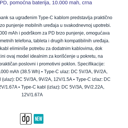
D, pomoćna baterija, 10.000 mah, crna
k sa ugrađenim Type-C kablom predstavlja praktično
brzo punjenje mobilnih uređaja u svakodnevnoj upotrebi.
.000 mAh i podrškom za PD brzo punjenje, omogućava
tnih telefona, tableta i drugih kompatibilnih uređaja.
 kabl eliminiše potrebu za dodatnim kablovima, dok
ini ovaj model idealnim za korišćenje u pokretu, na
praktičan poslovni i promotivni poklon. Specifikacije:
10.000 mAh (38.5 Wh) • Type-C ulaz: DC 5V/3A, 9V/2A,
 (ulaz): DC 5V/3A, 9V/2A, 12V/1.5A • Type-C izlaz: DC
V/1.67A • Type-C kabl (izlaz): DC 5V/3A, 9V/2.22A,
12V/1.67A