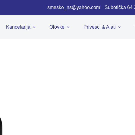
smesko_ns@yahoo.com
Subotička 64
Kancelarija
Olovke
Privesci & Alati