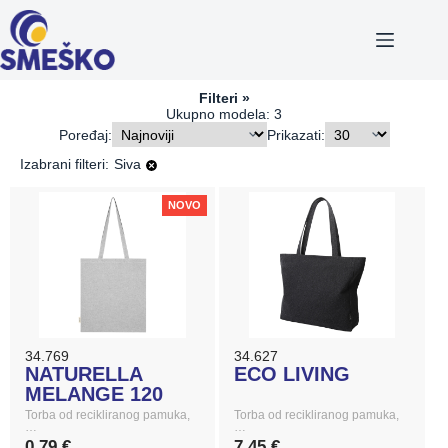
Skip
to
content
Filteri
Ukupno modela: 3
Poređaj:
Prikazati:
Siva
Izabrani filteri:
NOVO
34.769
34.627
NATURELLA
ECO LIVING
MELANGE 120
Torba od recikliranog pamuka,
Torba od recikliranog pamuka,
…
…
0,79 €
7,45 €