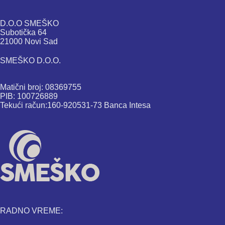
D.O.O SMEŠKO
Subotička 64
21000 Novi Sad
SMEŠKO D.O.O.
Matični broj: 08369755
PIB: 100726889
Tekući račun:160-920531-73 Banca Intesa
RADNO VREME: