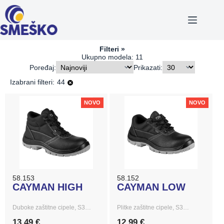
Skip
to
content
Filteri
Ukupno modela: 11
Poređaj:
Prikazati:
44
Izabrani filteri:
NOVO
NOVO
58.153
58.152
CAYMAN HIGH
CAYMAN LOW
Duboke zaštitne cipele, S3…
Plitke zaštitne cipele, S3…
13,49 €
12,99 €