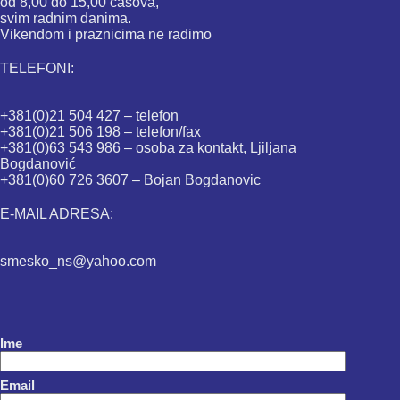
od 8,00 do 15,00 časova,
svim radnim danima.
Vikendom i praznicima ne radimo
TELEFONI:
+381(0)21 504 427 – telefon
+381(0)21 506 198 – telefon/fax
+381(0)63 543 986 – osoba za kontakt, Ljiljana
Bogdanović
+381(0)60 726 3607 – Bojan Bogdanovic
E-MAIL ADRESA:
smesko_ns@yahoo.com
Ime
Email