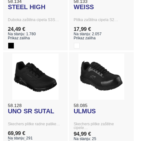
58.134
58.133
STEEL HIGH
WEISS
Duboka zaštitna cipela S3S…
Plitka zaštitna cipela S2…
24,49 €
17,99 €
Na stanju: 1.780
Na stanju: 2.057
Prikaz zaliha
Prikaz zaliha
58.128
58.085
UNO SR SUTAL
ULMUS
Skechers plitke radne patike…
Skechers plitke zaštitne
cipele…
69,99 €
94,99 €
Na stanju: 291
Na stanju: 25